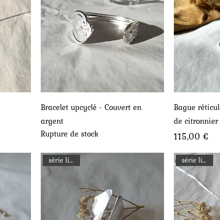
Aperçu rapide
A
Bracelet upcyclé - Couvert en
Bague réticul
argent
de citronnier
Rupture de stock
Prix
115,00 €
série limitée
série limitée