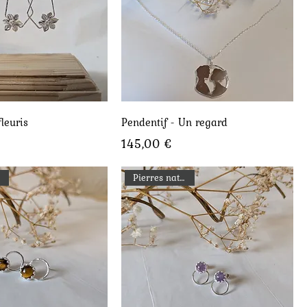
perçu rapide
Aperçu rapide
leuris
Pendentif - Un regard
Prix
145,00 €
Pierres naturelles