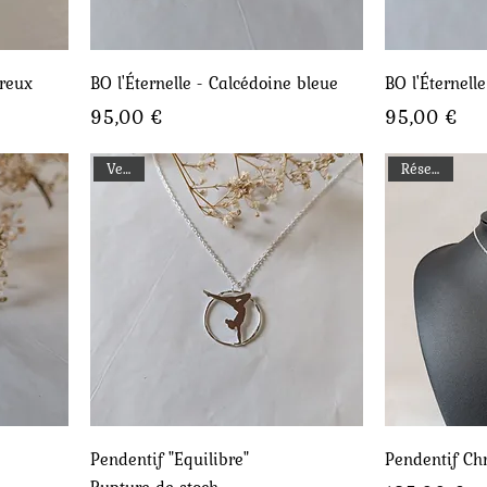
Aperçu rapide
A
reux
BO l'Éternelle - Calcédoine bleue
BO l'Éternelle
Prix
Prix
95,00 €
95,00 €
Vendu
Réservé !
Aperçu rapide
A
Pendentif "Equilibre"
Pendentif Chr
Rupture de stock