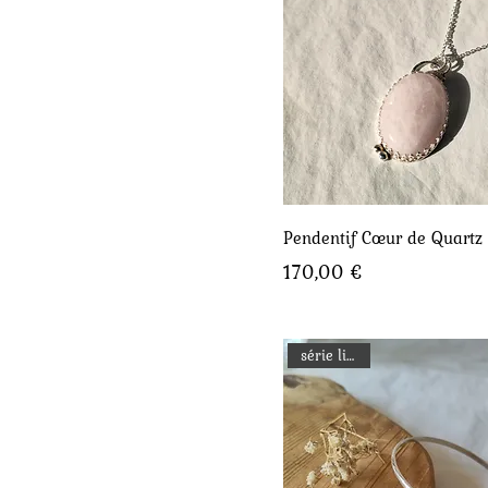
Aperçu rapide
Pendentif Cœur de Quartz
Prix
170,00 €
série limitée