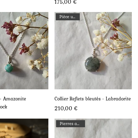
Prix
175,00 €
Pièce unique
perçu rapide
Aperçu rapide
 - Amazonite
Collier Reflets bleutés - Labradorite
tock
Prix
210,00 €
Pierres au choix