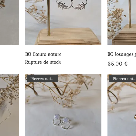
Aperçu rapide
A
BO Cœurs nature
BO losanges f
Rupture de stock
Prix
65,00 €
Pierres naturelles
Pierres naturelles