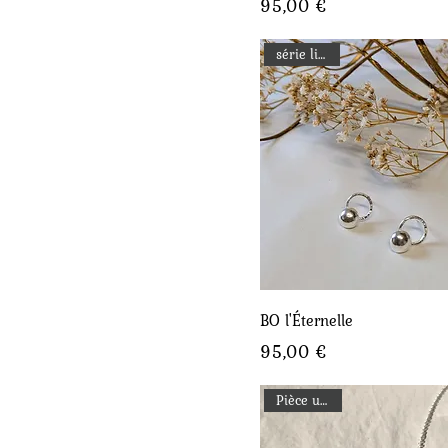
Prix
95,00 €
série limitée
Aperçu rapide
BO l'Éternelle
Prix
95,00 €
Pièce unique