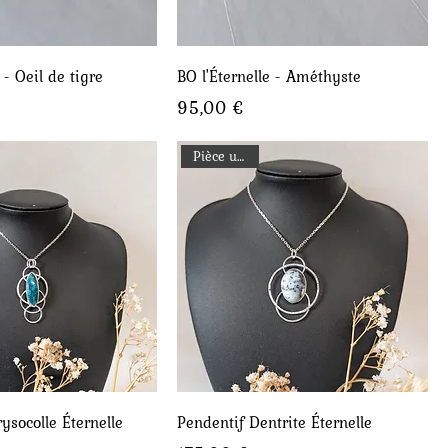
perçu rapide
Aperçu rapide
 - Oeil de tigre
BO l'Éternelle - Améthyste
Prix
95,00 €
Pièce unique
perçu rapide
Aperçu rapide
ysocolle Éternelle
Pendentif Dentrite Éternelle