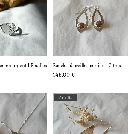
perçu rapide
Aperçu rapide
ée en argent | Feuilles
Boucles d'oreilles serties | Citrus
Prix
145,00 €
série limitée