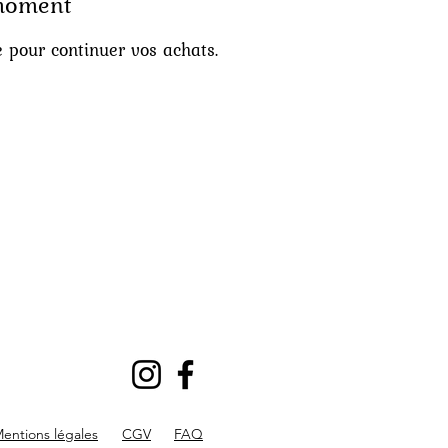
 moment
e pour continuer vos achats.
entions légales
CGV
FAQ