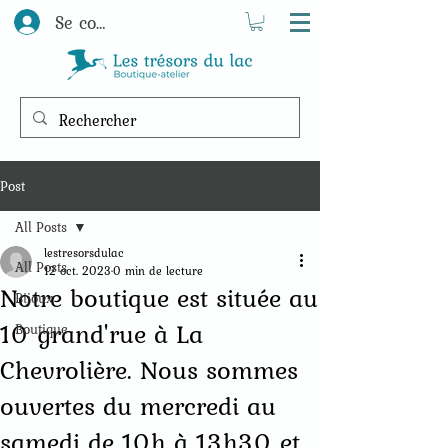
Se connecter
Post
All Posts
lestresorsdulac
All Posts
12 oct. 2023
0 min de lecture
Notre boutique est située au
Bijoux
10 grand'rue à La
Boutique
Chevrolière. Nous sommes
ouvertes du mercredi au
samedi de 10h à 13h30 et