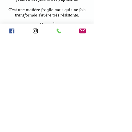
C’est une matière fragile mais qui une fois
transformée s’avère très résistante.
Manuela
La Chevrolière (44)
Retour
Les Trésors du Lac
lestresorsdulac.lachevroliere@gm
ail.com
© 2023 Les Trésors du Lac - Tous droits réservés
Politique de confidentialité