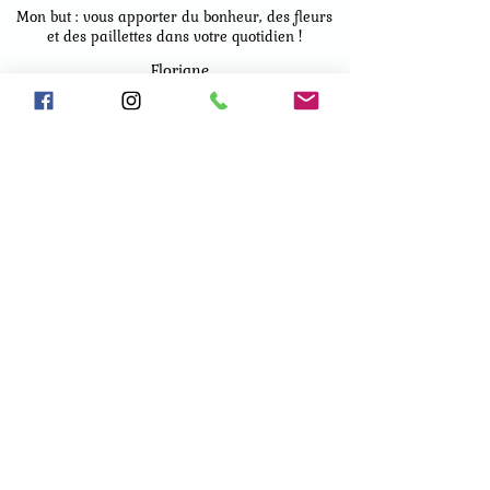
Mon but : vous apporter du bonheur, des fleurs
et des paillettes dans votre quotidien !
Floriane
Rezé (44)
Retour
Les Trésors du Lac
lestresorsdulac.lachevroliere@gm
ail.com
© 2023 Les Trésors du Lac - Tous droits réservés
Politique de confidentialité
Mentions légales