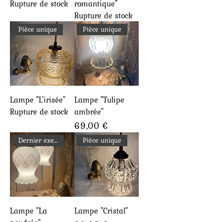
Rupture de stock
romantique"
Rupture de stock
Pièce unique
Pièce unique
Lampe "L'irisée"
Lampe "Tulipe
Rupture de stock
ambrée"
Prix
69,00 €
Dernier exemplaire
Pièce unique
Lampe "La
Lampe "Cristal"